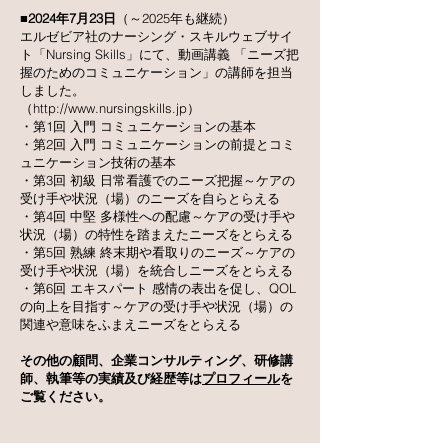
■2024年7月23日
（～2025年も継続）
エルゼビア社のナーシング・スキルウェブサイ
ト「Nursing Skills」にて、動画講義 「ニーズ把
握のためのコミュニケーション」の講師を担当
しました。
（
http://www.nursingskills.jp
）
・第1回 入門 コミュニケーションの基本
・第2回 入門 コミュニケーションの前提とコミ
ュニケーション技術の基本
・第3回 初級 日常看護でのニーズ把握～ケアの
受け手や状況（場）のニーズを自らとらえる
・第4回 中堅 多様性への配慮～ケアの受け手や
状況（場）の特性を踏まえたニーズをとらえる
・第5回 熟練 終末期や看取りのニーズ～ケアの
受け手や状況（場）を統合しニーズをとらえる
・第6回 エキスパート 感情の表出を促し、QOL
の向上を目指す～ケアの受け手や状況（場）の
関連や意味をふまえニーズをとらえる
その他の顧問、企業コンサルティング、研修講
師、執筆等の実績及び経歴等は
プロフィール
を
ご覧ください。